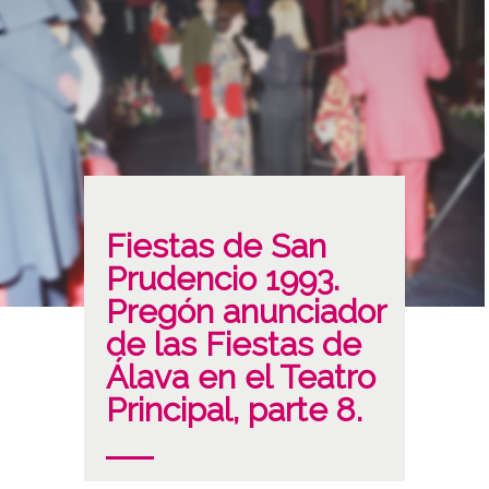
Fiestas de San
Prudencio 1993.
Pregón anunciador
de las Fiestas de
Álava en el Teatro
Principal, parte 8.