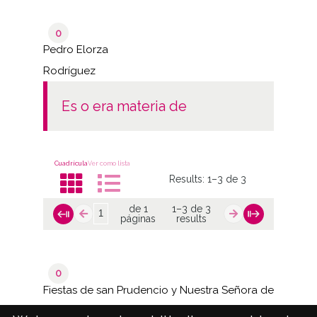
0
Pedro Elorza
Rodríguez
es o era materia de
Cuadrícula
Ver como lista
Results:
1–3 de 3
de 1
1–3 de 3
páginas
results
0
Fiestas de san Prudencio y Nuestra Señora de
Estíbaliz