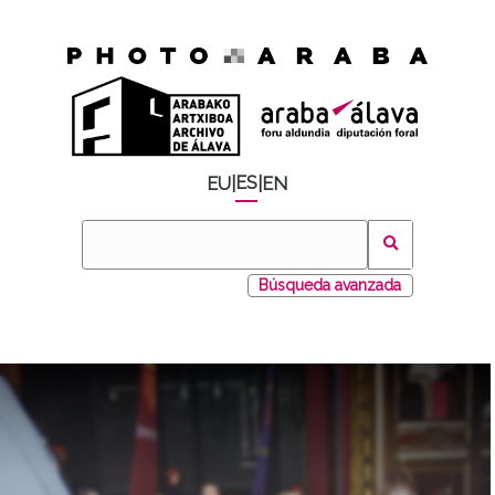
ES
EU
|
|
EN
Búsqueda avanzada