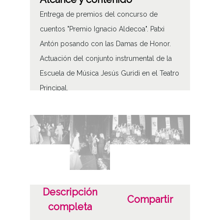
Entrega de premios del concurso de
cuentos "Premio Ignacio Aldecoa". Patxi
Antón posando con las Damas de Honor.
Actuación del conjunto instrumental de la
Escuela de Música Jesús Guridi en el Teatro
Principal.
Volumen
20 imágenes
Tipo de contenido
Fotográfico
Fecha
Descripción
Compartir
completa
19930400