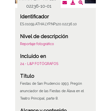
02236-10-01
0
Identificador
ES.01059.ATHA.LYP.NP120.02236.10
Nivel de descripción
Reportaje fotográfico
Incluido en
24.- L&P FOTÓGRAFOS
Título
Fiestas de San Prudencio 1993. Pregón
anunciador de las Fiestas de Álava en el
Teatro Principal, parte 8.
Alcance y contenido