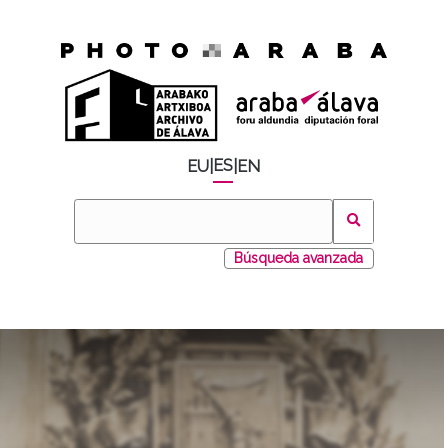
ES
EU
|
|
EN
Búsqueda avanzada