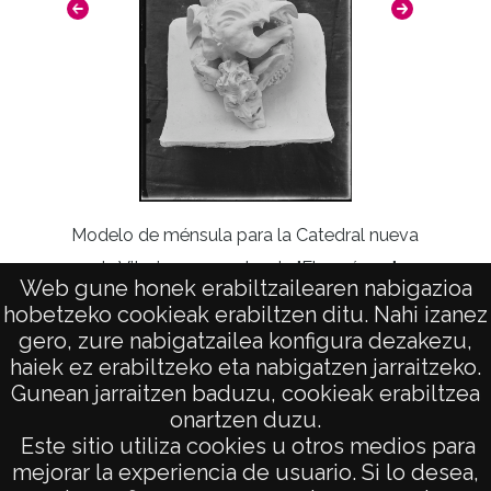
por Lorenzo Fernández de Viana en la
primera etapa y en piedra por Aurelio Rivas
en la segunda.
Fichero: ATHA-APR-PP-03-0370
Licencia de las imágenes
CC BY-NC-SA 4.0
Modelo de ménsula para la Catedral nueva
Modelo 
de Vitoria representando "El egoísmo"
de Vi
Web gune honek erabiltzailearen nabigazioa
hobetzeko cookieak erabiltzen ditu. Nahi izanez
gero, zure nabigatzailea konfigura dezakezu,
haiek ez erabiltzeko eta nabigatzen jarraitzeko.
Gunean jarraitzen baduzu, cookieak erabiltzea
onartzen duzu.
AVISO LEGAL
Este sitio utiliza cookies u otros medios para
POLÍTICA DE PRIVACIDAD
mejorar la experiencia de usuario. Si lo desea,