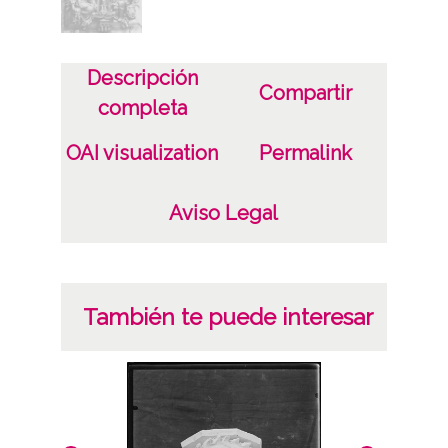
19070000
19140000
Primera etapa (1907-1914)
Descripción
Compartir
completa
Lugar
Vitoria-Gasteiz
OAI visualization
Permalink
Persona
Aviso Legal
Rivas Varela, Aurelio (1934-2020)
Fernández de Viana Sáenz de Ugarte,
Lorenzo (1866-1929)
También te puede interesar
Materia
Catedral; Capillas; Escudos
Notas
El modelo del escudo se realiza en yeso