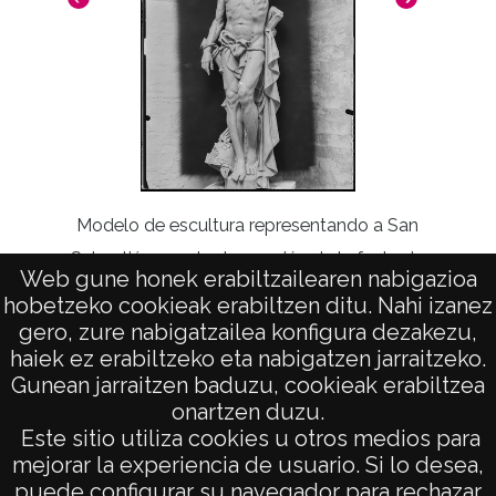
Modelo de escultura representando a San
Modelo 
Sebastián para la decoración de la fachada
Tomás 
Web gune honek erabiltzailearen nabigazioa
y el pórtico de la Catedral nueva de Vitoria
el pór
hobetzeko cookieak erabiltzen ditu. Nahi izanez
gero, zure nabigatzailea konfigura dezakezu,
haiek ez erabiltzeko eta nabigatzen jarraitzeko.
Gunean jarraitzen baduzu, cookieak erabiltzea
onartzen duzu.
AVISO LEGAL
Este sitio utiliza cookies u otros medios para
POLÍTICA DE PRIVACIDAD
mejorar la experiencia de usuario. Si lo desea,
puede configurar su navegador para rechazar
ACCESIBILIDAD