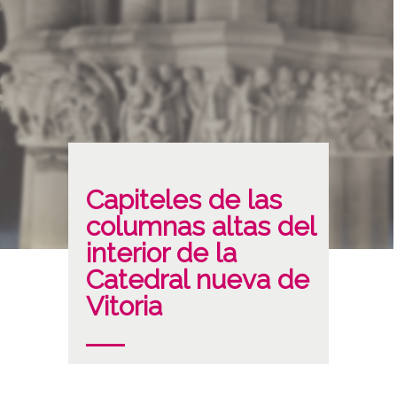
Capiteles de las
columnas altas del
interior de la
Catedral nueva de
Vitoria