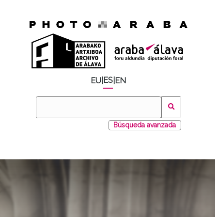
ES
EU
|
|
EN
Búsqueda avanzada