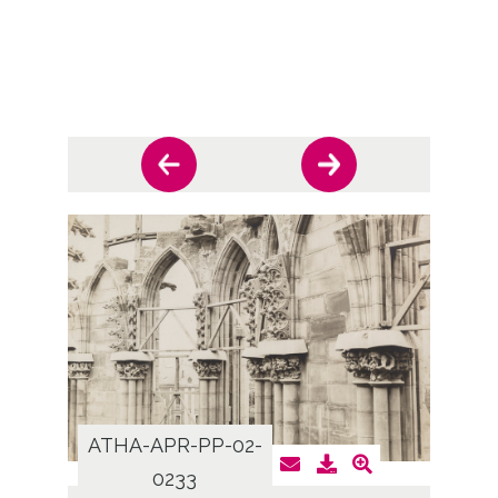
ATHA-APR-PP-02-
ATHA
0233