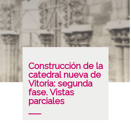
Construcción de la
catedral nueva de
Vitoria: segunda
fase. Vistas
parciales