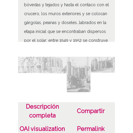
bóvedas y tejados y hasta el contaco con el
crucero, los muros exteriores y se colocan
gárgolas, peanas y doseles…labrados en la
etapa inicial que se encontraban dispersos
por el solar; entre 1949 y 1952 se construye
la nave alta sobre el presbiterio con sus tres
grandes bóvedas; de 1952 a 1964 el
crucero, la portada lateral norte y el torreón
del crucero; por fin, de 1964 a 1969 se
termina la parte comprendida entre el
crucero y la fachada y la sacristía
subterránea, quedando ppendientes el
Descripción
Compartir
pórtico y las torresque han de formar su
completa
fachada principal.
OAI visualization
Permalink