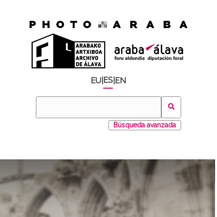
ES
EU
|
|
EN
Búsqueda avanzada