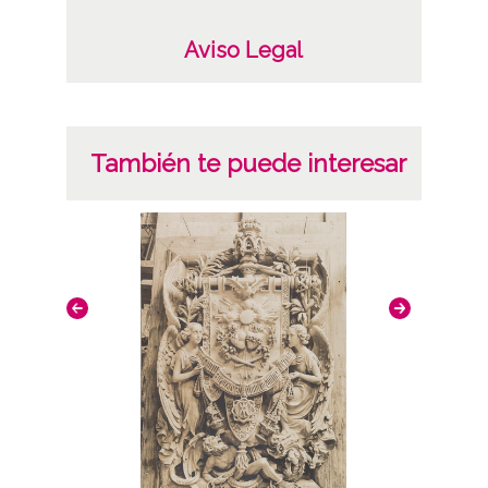
Volumen
56 imágenes
Aviso Legal
Tipo de contenido
Fotográfico
También te puede interesar
Características del soporte
Positivos papel y dos únicos negativos
vidrio
Fecha
19460000
19690000
Segunda etapa (1946-1969)
Lugar
Vitoria-Gasteiz