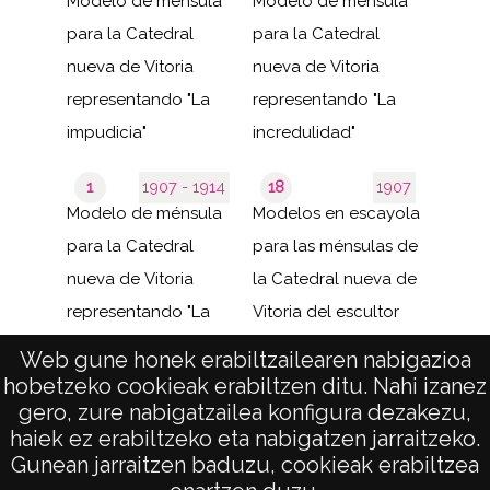
Modelo de ménsula
Modelo de ménsula
para la Catedral
para la Catedral
nueva de Vitoria
nueva de Vitoria
representando "La
representando "La
impudicia"
incredulidad"
1
1907 - 1914
18
1907
Modelo de ménsula
Modelos en escayola
para la Catedral
para las ménsulas de
nueva de Vitoria
la Catedral nueva de
representando "La
Vitoria del escultor
pereza"
catalán Federico...
Web gune honek erabiltzailearen nabigazioa
hobetzeko cookieak erabiltzen ditu. Nahi izanez
de 1
1–20 de 20
gero, zure nabigatzailea konfigura dezakezu,
páginas
results
haiek ez erabiltzeko eta nabigatzen jarraitzeko.
Gunean jarraitzen baduzu, cookieak erabiltzea