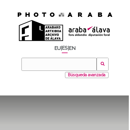
ES
EU
|
|
EN
Búsqueda avanzada