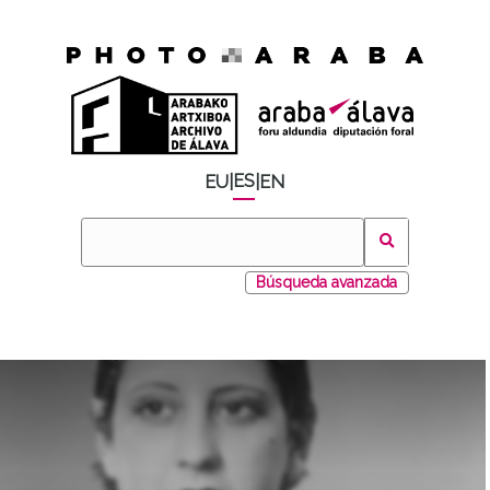
ES
EU
|
|
EN
Búsqueda avanzada