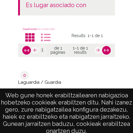
es lugar asociado con
Cuadrícula
Ver como lista
Results:
1–1 de 1
de 1
1–1 de 1
páginas
results
0
Laguardia / Guardia
/ Biasteri
Web gune honek erabiltzailearen nabigazioa
hobetzeko cookieak erabiltzen ditu. Nahi izanez
de 1
1–1 de 1
gero, zure nabigatzailea konfigura dezakezu,
páginas
results
haiek ez erabiltzeko eta nabigatzen jarraitzeko.
Gunean jarraitzen baduzu, cookieak erabiltzea
onartzen duzu.