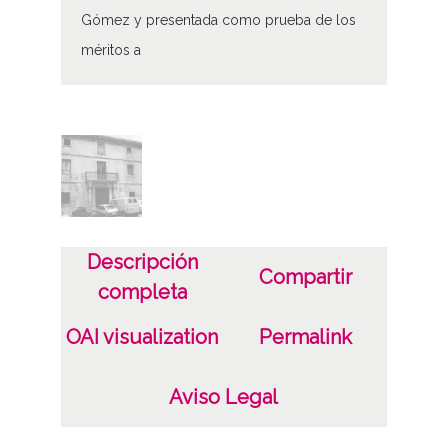
Gómez y presentada como prueba de los
méritos a
Tipo de contenido
Fotográfico
Fecha
19810701
19820831
Descripción
1981 a 1982 (Atribuida)
Compartir
completa
Lugar
OAI visualization
Permalink
Laguardia / Guardia / Biasteri
Aviso Legal
Notas
Expediente de procedencia: DAI Caja 18074