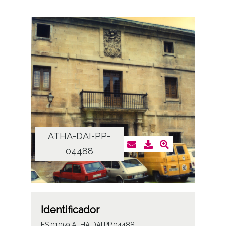
ATHA-DAI-PP-
04488
Identificador
ES.01059.ATHA.DAI.PP.04488