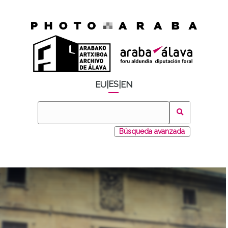
ES
EU
|
|
EN
Búsqueda avanzada