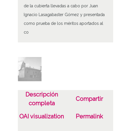
de la cubierta llevadas a cabo por Juan
Ignacio Lasagabaster Gómez y presentada
como prueba de los méritos aportados al
co
Tipo de contenido
Fotográfico
Fecha
19810601
19820831
Descripción
1981 a 1982 (Atribuida)
Compartir
completa
Notas
OAI visualization
Permalink
Expediente de procedencia: DAI Caja 18074
nº 2 DAF (I) Caja 10, carpeta 7, foto 22