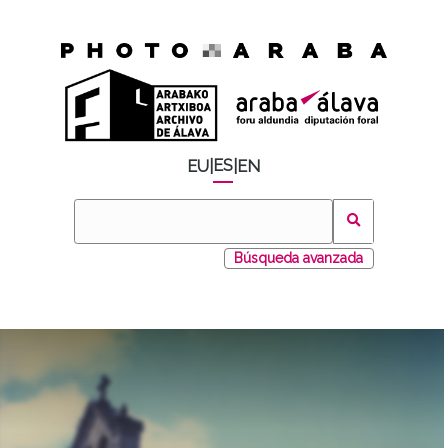
ES
EU
|
|
EN
Búsqueda avanzada