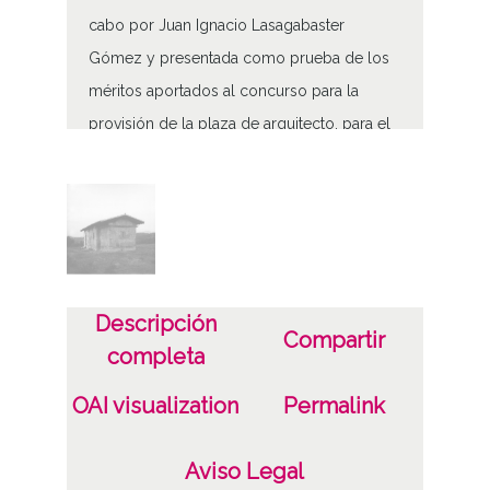
cabo por Juan Ignacio Lasagabaster
Gómez y presentada como prueba de los
méritos aportados al concurso para la
provisión de la plaza de arquitecto, para el
área de Patrimonio Histórico y Valoraciones
de la Diputación Foral de Álava.
Tipo de contenido
Fotográfico
Descripción
Fecha
Compartir
completa
19800501
19820831
OAI visualization
Permalink
1980 a 1982 (Atribuida)
Aviso Legal
Lugar