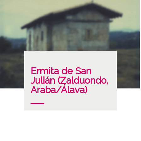
Ermita de San
Julián (Zalduondo,
Araba/Álava)