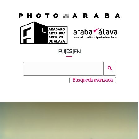
ES
EU
|
|
EN
Búsqueda avanzada