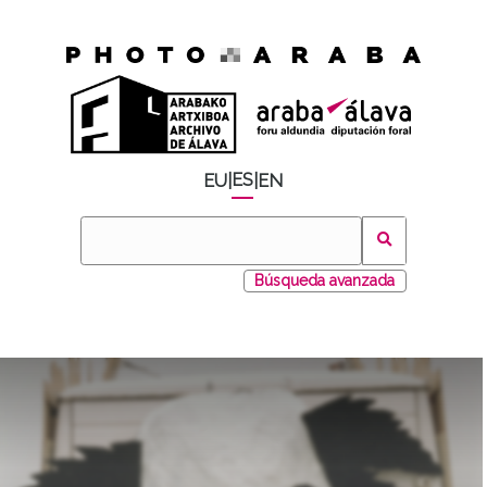
ES
EU
|
|
EN
Búsqueda avanzada