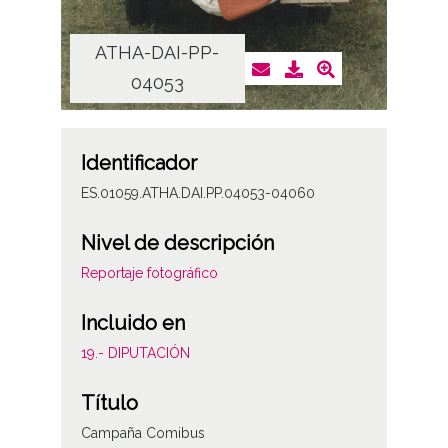
ATHA-DAI-PP-
AT
04053
Identificador
ES.01059.ATHA.DAI.PP.04053-04060
Nivel de descripción
Reportaje fotográfico
Incluido en
19.- DIPUTACIÓN
Título
Campaña Comibus