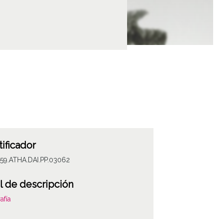
tificador
059.ATHA.DAI.PP.03062
l de descripción
afía