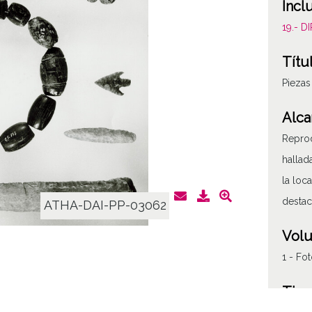
Incl
19.- 
Títu
Piezas
Alca
Reprod
hallad
la loc
destac
ATHA-DAI-PP-03062
Vol
1 - Fot
Tipo