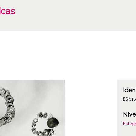
icas
Iden
ES.01
Nive
Fotogr