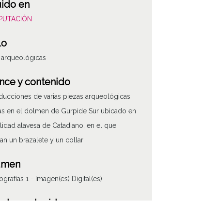
uido en
DIPUTACIÓN
lo
 arqueológicas
nce y contenido
ucciones de varias piezas arqueológicas
as en el dolmen de Gurpide Sur ubicado en
alidad alavesa de Catadiano, en el que
an un brazalete y un collar
umen
ografías 1 - Imagen(es) Digital(es)
 de contenido