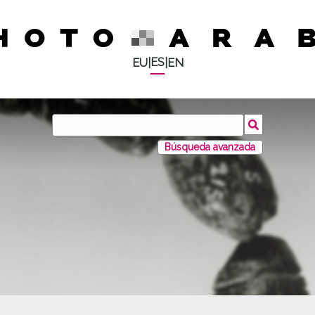
ES
EU
|
|
EN
Búsqueda avanzada