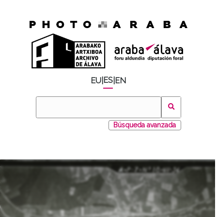
ES
EU
|
|
EN
Búsqueda avanzada