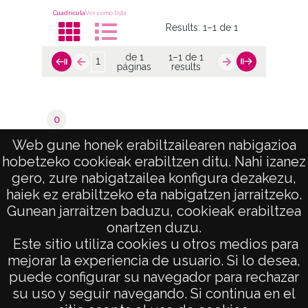
Cuadrícula
Ver como lista
Results:
1–1 de 1
de 1
1–1 de 1
páginas
results
0
Laudio / Llodio
Web gune honek erabiltzailearen nabigazioa
hobetzeko cookieak erabiltzen ditu. Nahi izanez
de 1
1–1 de 1
gero, zure nabigatzailea konfigura dezakezu,
páginas
results
haiek ez erabiltzeko eta nabigatzen jarraitzeko.
Gunean jarraitzen baduzu, cookieak erabiltzea
onartzen duzu.
AVISO LEGAL
Este sitio utiliza cookies u otros medios para
POLÍTICA DE PRIVACIDAD
mejorar la experiencia de usuario. Si lo desea,
puede configurar su navegador para rechazar
ACCESIBILIDAD
su uso y seguir navegando. Si continua en el
ATENCIÓN CIUDADANA