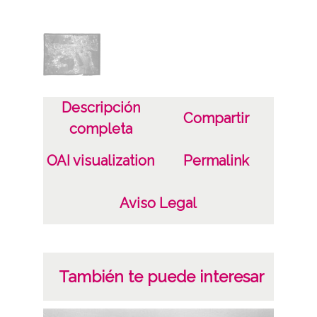
19521231
1952
Lugar
Laudio / Llodio
Descripción
Licencia de las imágenes
Compartir
completa
CC BY-NC-SA 4.0
OAI visualization
Permalink
Aviso Legal
También te puede interesar