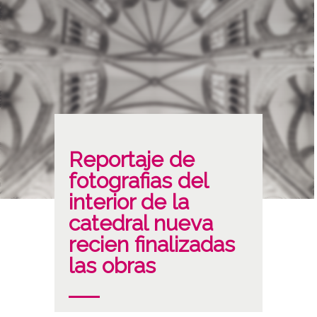
Reportaje de
fotografias del
interior de la
catedral nueva
recien finalizadas
las obras