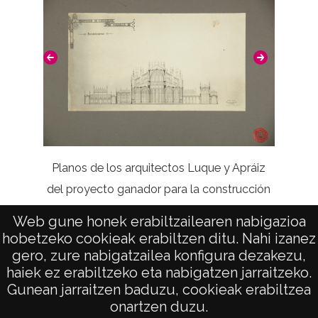
Planos de los arquitectos Luque y Apráiz
del proyecto ganador para la construcción
Modelo 
de la Catedral nueva de Vitoria
Web gune honek erabiltzailearen nabigazioa
de V
hobetzeko cookieak erabiltzen ditu. Nahi izanez
gero, zure nabigatzailea konfigura dezakezu,
haiek ez erabiltzeko eta nabigatzen jarraitzeko.
Gunean jarraitzen baduzu, cookieak erabiltzea
onartzen duzu.
AVISO LEGAL