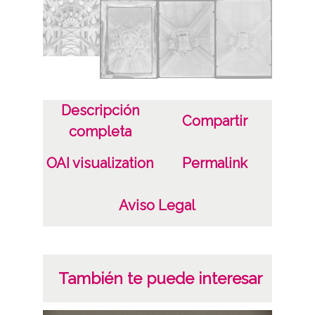
1968
Materia
Concatedral de María Inmaculada (Vitoria-
Gasteiz)
Descripción
Licencia de las imágenes
Compartir
completa
CC BY-NC-SA 4.0
OAI visualization
Permalink
Aviso Legal
También te puede interesar