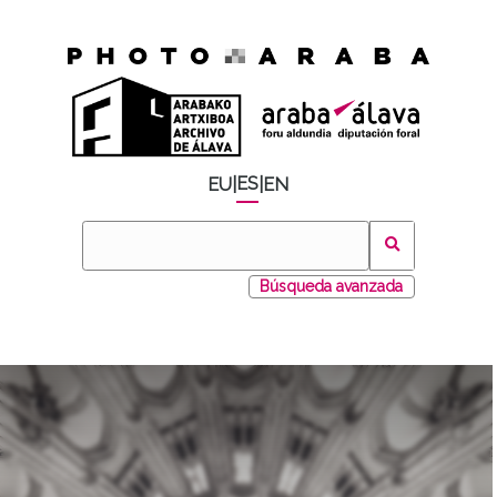
ES
EU
|
|
EN
Búsqueda avanzada