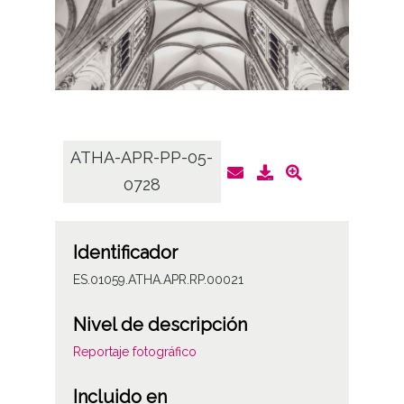
ATHA-APR-PP-05-
ATHA
0728
Identificador
ES.01059.ATHA.APR.RP.00021
Nivel de descripción
Reportaje fotográfico
Incluido en