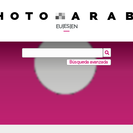
ES
EU
|
|
EN
Búsqueda avanzada