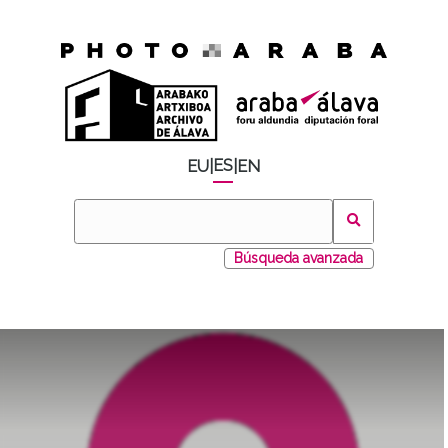
ES
EU
|
|
EN
Búsqueda avanzada