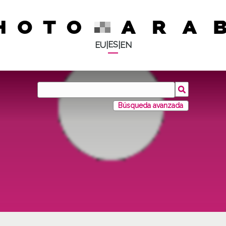
ES
EU
|
|
EN
Búsqueda avanzada