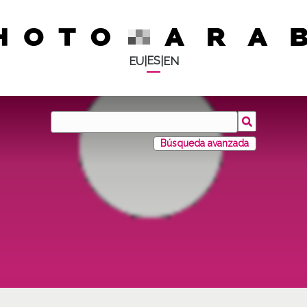
ES
EU
|
|
EN
Búsqueda avanzada