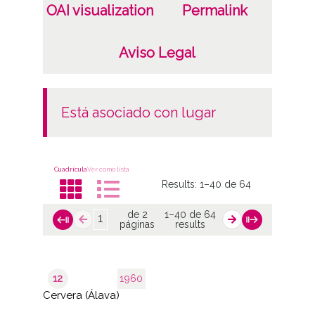
OAI visualization
Permalink
Aviso Legal
está asociado con lugar
Cuadrícula
Ver como lista
Results:
1–40 de 64
de 2
1–40 de 64
páginas
results
12
1960
Cervera (Álava)