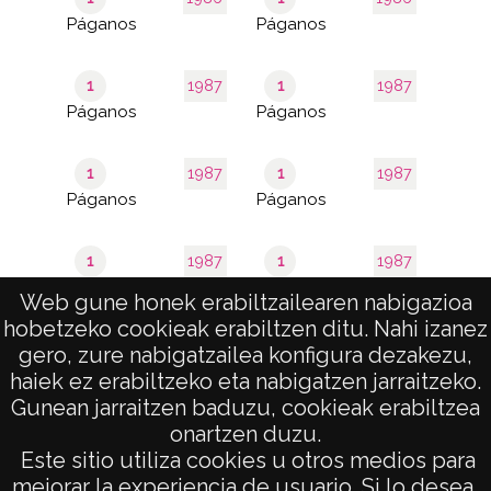
Páganos
Páganos
1
1987
1
1987
Páganos
Páganos
1
1987
1
1987
Páganos
Páganos
1
1987
1
1987
Páganos
Páganos
Web gune honek erabiltzailearen nabigazioa
hobetzeko cookieak erabiltzen ditu. Nahi izanez
de 2
1–40 de 64
gero, zure nabigatzailea konfigura dezakezu,
páginas
results
haiek ez erabiltzeko eta nabigatzen jarraitzeko.
Gunean jarraitzen baduzu, cookieak erabiltzea
onartzen duzu.
AVISO LEGAL
Este sitio utiliza cookies u otros medios para
POLÍTICA DE PRIVACIDAD
mejorar la experiencia de usuario. Si lo desea,