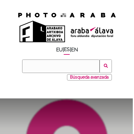
ES
EU
|
|
EN
Búsqueda avanzada