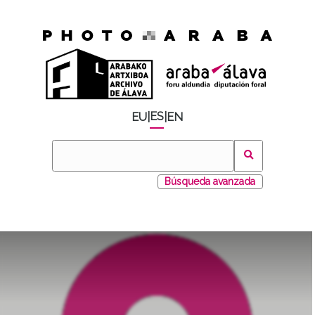
ES
EU
|
|
EN
Búsqueda avanzada