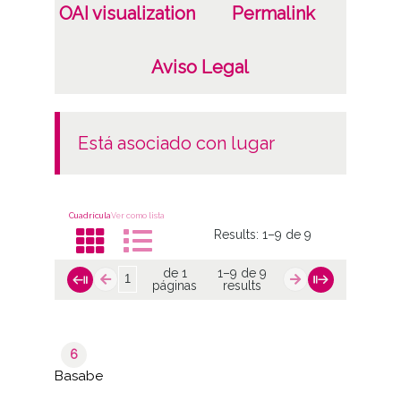
OAI visualization
Permalink
Aviso Legal
está asociado con lugar
Cuadrícula
Ver como lista
Results:
1–9 de 9
de 1
1–9 de 9
páginas
results
6
Basabe