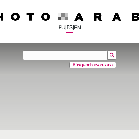
ES
EU
|
|
EN
Búsqueda avanzada