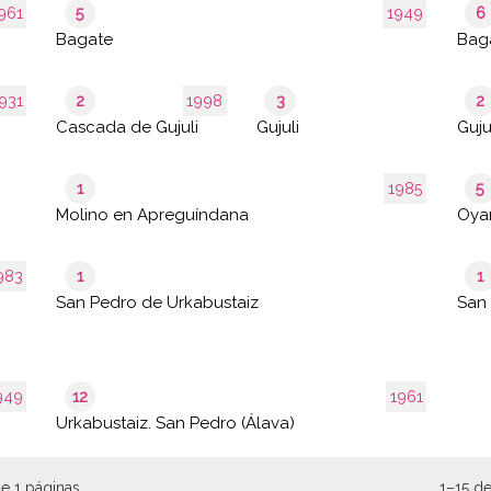
961
5
1949
6
Bagate
Bag
931
2
1998
3
2
Cascada de Gujuli
Gujuli
Guj
1
1985
5
Molino en Apreguíndana
Oya
- 1983
1
1
San Pedro de Urkabustaiz
San 
949
12
1961
Urkabustaiz. San Pedro (Álava)
e 1 páginas
1–15 de