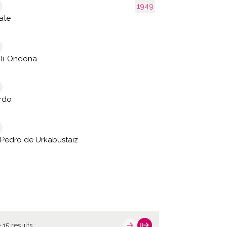
1949
ate
uli-Ondona
rdo
Pedro de Urkabustaiz
 15 results