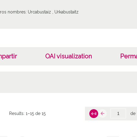
tros nombres: Urcabustaiz , Urkabustaitz
partir
OAI visualization
Perma
Results:
1–15 de 15
de 