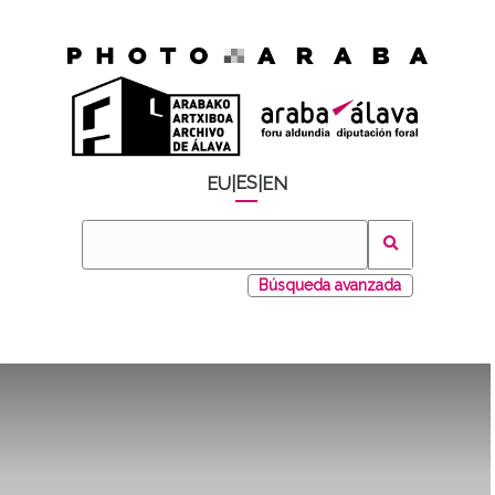
ES
EU
|
|
EN
Búsqueda avanzada