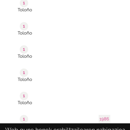
1
Toloño
1
Toloño
1
Toloño
1
Toloño
1
Toloño
1
1986
Toloño
Web gune honek erabiltzailearen nabigazioa