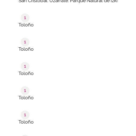
San Cristobal. Uzarrate. Parque Natural de Izki
1
Toloño
1
Toloño
1
Toloño
1
Toloño
1
Toloño