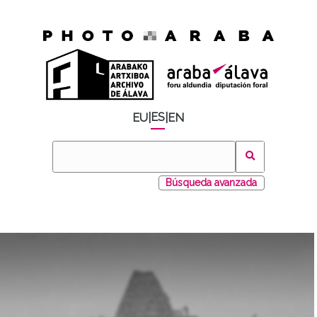
ES
EU
|
|
EN
Búsqueda avanzada