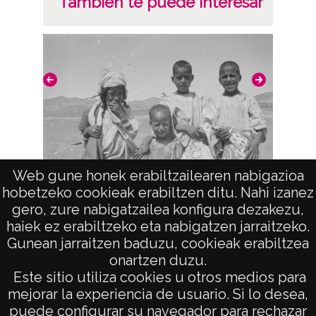
También te puede interesar
Web gune honek erabiltzailearen nabigazioa
hobetzeko cookieak erabiltzen ditu. Nahi izanez
A
Retratos en el zoco
gero, zure nabigatzailea konfigura dezakezu,
haiek ez erabiltzeko eta nabigatzen jarraitzeko.
Gunean jarraitzen baduzu, cookieak erabiltzea
onartzen duzu.
AVISO LEGAL
Este sitio utiliza cookies u otros medios para
POLÍTICA DE PRIVACIDAD
mejorar la experiencia de usuario. Si lo desea,
puede configurar su navegador para rechazar
ACCESIBILIDAD