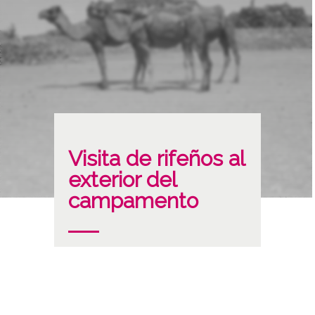
Visita de rifeños al
exterior del
campamento