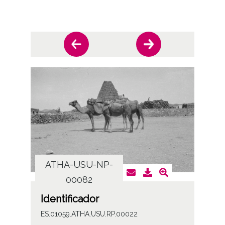
ATHA-USU-NP-
AT
00082
Identificador
ES.01059.ATHA.USU.RP.00022