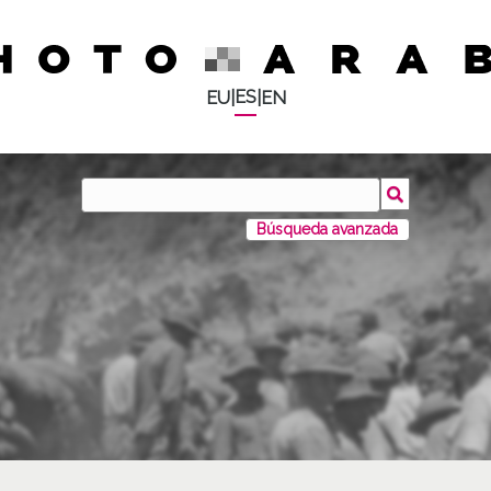
ES
EU
|
|
EN
Búsqueda avanzada