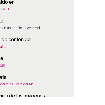
uido en
USURBIL
lo
 en una posicion avanzada
 de contenido
áfico
ha
1926
ria
 gerra / Guerra del Rif
ATHA-USU-NP-0
ncia de las imágenes
-NC-SA 4.0