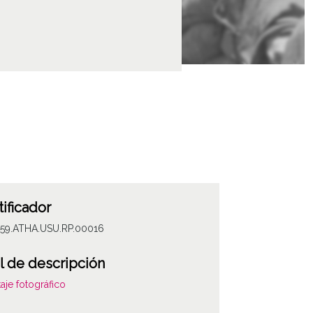
tificador
059.ATHA.USU.RP.00016
l de descripción
aje fotográfico