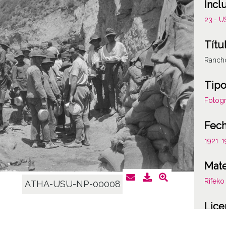
Incl
23.- 
Títu
Rancho
Tipo
Fotogr
Fec
1921-
Mate
Rifeko
ATHA-USU-NP-00008
Lice
CC BY