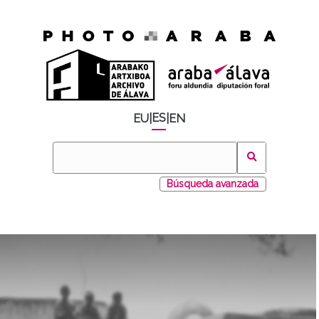
ES
EU
|
|
EN
Búsqueda avanzada