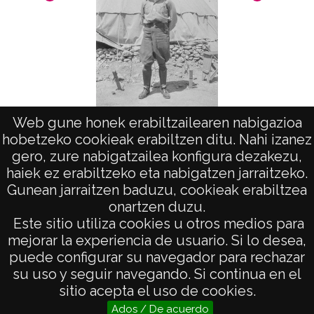
Web gune honek erabiltzailearen nabigazioa
hobetzeko cookieak erabiltzen ditu. Nahi izanez
Retratos de un capitan sin identificar
gero, zure nabigatzailea konfigura dezakezu,
haiek ez erabiltzeko eta nabigatzen jarraitzeko.
Gunean jarraitzen baduzu, cookieak erabiltzea
onartzen duzu.
AVISO LEGAL
Este sitio utiliza cookies u otros medios para
POLÍTICA DE PRIVACIDAD
mejorar la experiencia de usuario. Si lo desea,
puede configurar su navegador para rechazar
ACCESIBILIDAD
su uso y seguir navegando. Si continua en el
ATENCIÓN CIUDADANA
sitio acepta el uso de cookies.
Ados / De acuerdo