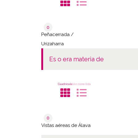
0
Peñacerrada /
Urizaharra
es o era materia de
Cuadrícula
Ver como lista
0
Vistas aéreas de Álava