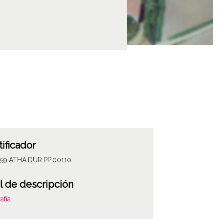
tificador
059.ATHA.DUR.PP.00110
l de descripción
afía