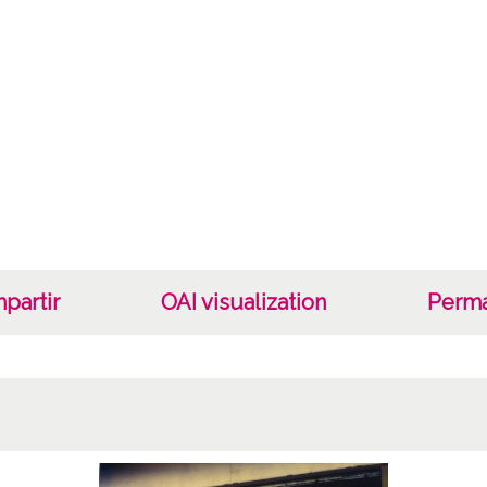
Not
Perten
encarg
empres
Lice
CC BY
partir
OAI visualization
Perma