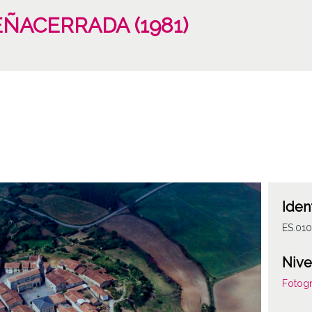
PEÑACERRADA (1981)
Iden
ES.01
Nive
Fotogr