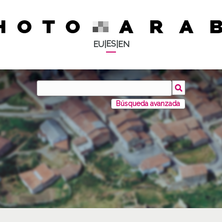
ES
EU
|
|
EN
Búsqueda avanzada