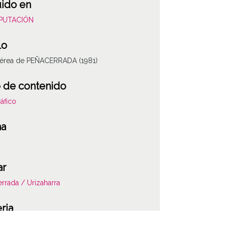
uido en
DIPUTACIÓN
lo
 aérea de PEÑACERRADA (1981)
 de contenido
áfico
ha
ar
rrada / Urizaharra
ria
 aéreas de Álava