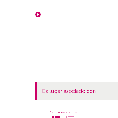
es lugar asociado con
Cuadrícula
Ver como lista