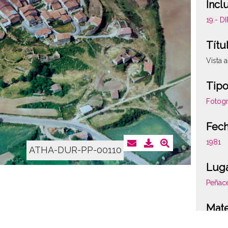
Incl
19.- 
Títu
Vista
Tipo
Fotogr
Fec
1981
ATHA-DUR-PP-00110
Lug
Peñace
Mate
Vistas