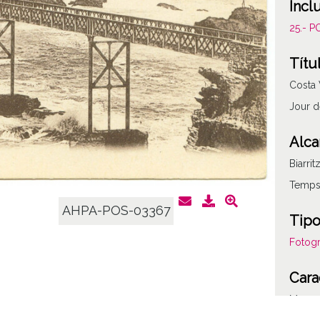
Incl
25.- 
Títu
Costa 
Jour 
Alca
Biarri
Temps
AHPA-POS-03367
Tipo
Fotogr
Cara
Mono