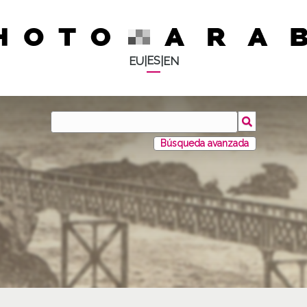
ES
EU
|
|
EN
Búsqueda avanzada