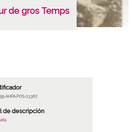
Jour de gros Temps
tificador
059.AHPA.POS.03367
l de descripción
afía