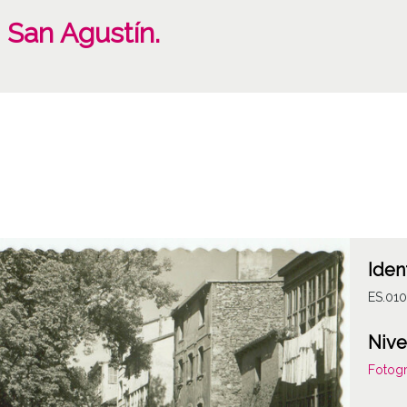
 San Agustín.
Iden
ES.01
Nive
Fotogr