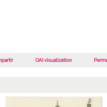
1955
Auto
Edicio
Not
Durang
1 Foto
troque
partir
OAI visualization
Perma
Lice
CC BY