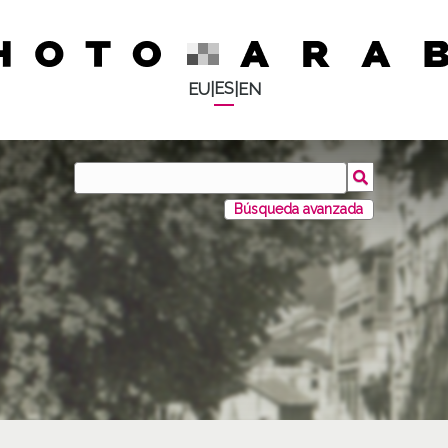
ES
EU
|
|
EN
Búsqueda avanzada