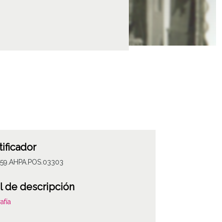
tificador
059.AHPA.POS.03303
l de descripción
afía