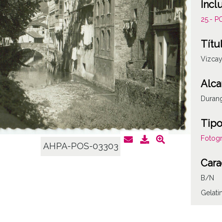
Incl
25.- 
Títu
Vizcay
Alca
Durang
Tipo
Fotogr
AHPA-POS-03303
Cara
B/N
Gelat
Fec