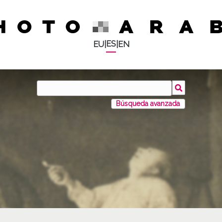
ES
EU
|
|
EN
Búsqueda avanzada