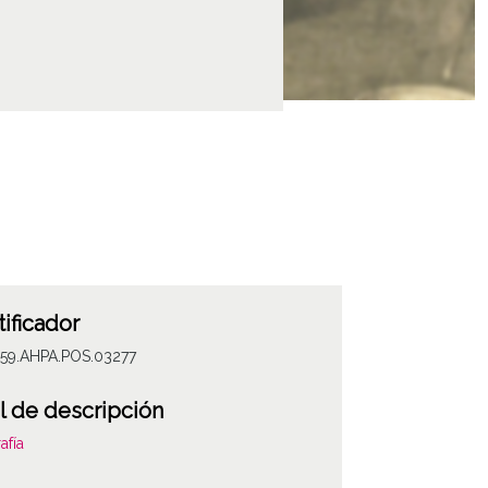
tificador
059.AHPA.POS.03277
l de descripción
afía