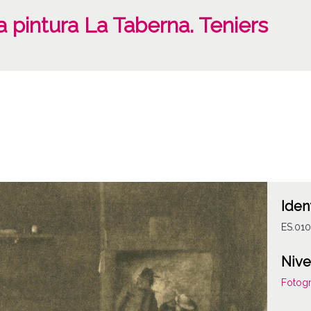
 pintura La Taberna. Teniers
Iden
ES.01
Nive
Fotogr