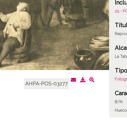
Incl
25.- 
Títu
Reprod
Alca
La Tab
Tipo
Fotogr
AHPA-POS-03277
Cara
B/N
Hueco
Fec