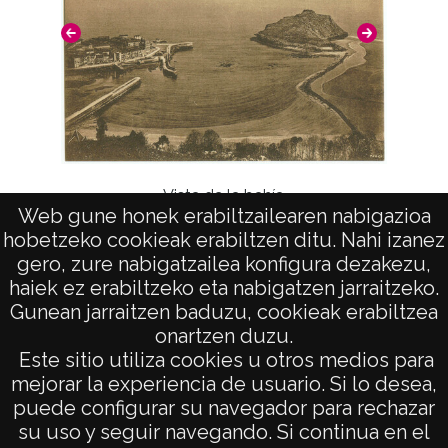
Vista de la bahía
Web gune honek erabiltzailearen nabigazioa
hobetzeko cookieak erabiltzen ditu. Nahi izanez
gero, zure nabigatzailea konfigura dezakezu,
haiek ez erabiltzeko eta nabigatzen jarraitzeko.
Gunean jarraitzen baduzu, cookieak erabiltzea
onartzen duzu.
AVISO LEGAL
Este sitio utiliza cookies u otros medios para
POLÍTICA DE PRIVACIDAD
mejorar la experiencia de usuario. Si lo desea,
puede configurar su navegador para rechazar
ACCESIBILIDAD
su uso y seguir navegando. Si continua en el
ATENCIÓN CIUDADANA