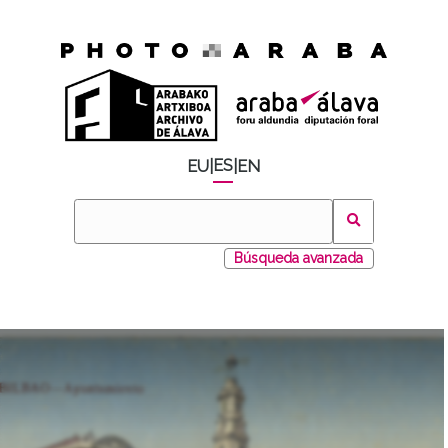
ES
EU
|
|
EN
Búsqueda avanzada