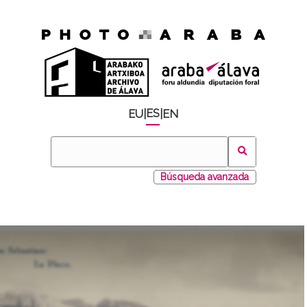
ES
EU
|
|
EN
Búsqueda avanzada