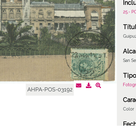
Incl
25.- 
Títu
Guipuz
Alca
San Se
Tipo
Fotogr
AHPA-POS-03192
Cara
Color
Fec
1910