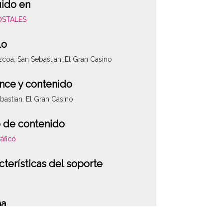
uido en
POSTALES
lo
coa. San Sebastian. El Gran Casino
nce y contenido
bastian. El Gran Casino
 de contenido
áfico
cterísticas del soporte
ha