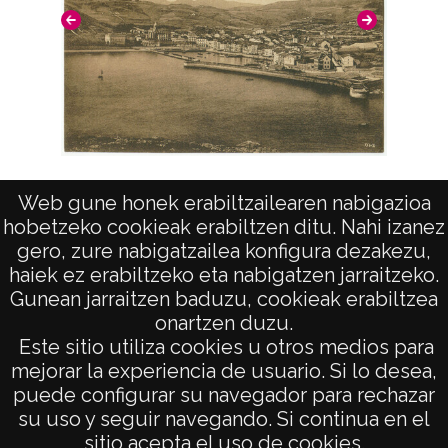
Lequeitio. Vista general del puerto.
Día
Web gune honek erabiltzailearen nabigazioa
hobetzeko cookieak erabiltzen ditu. Nahi izanez
gero, zure nabigatzailea konfigura dezakezu,
haiek ez erabiltzeko eta nabigatzen jarraitzeko.
Gunean jarraitzen baduzu, cookieak erabiltzea
onartzen duzu.
AVISO LEGAL
Este sitio utiliza cookies u otros medios para
POLÍTICA DE PRIVACIDAD
mejorar la experiencia de usuario. Si lo desea,
puede configurar su navegador para rechazar
ACCESIBILIDAD
su uso y seguir navegando. Si continua en el
ATENCIÓN CIUDADANA
sitio acepta el uso de cookies.