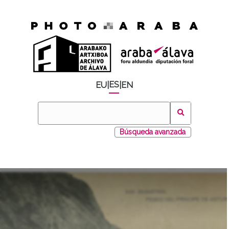
ES
EU
|
|
EN
Búsqueda avanzada