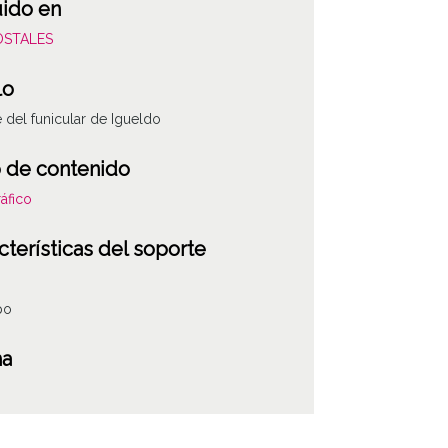
uido en
POSTALES
lo
e del funicular de Igueldo
 de contenido
áfico
cterísticas del soporte
po
ha
r