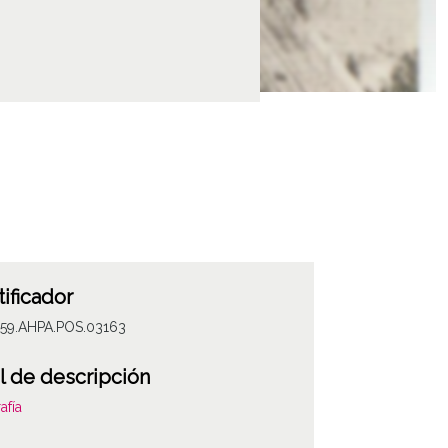
tificador
059.AHPA.POS.03163
l de descripción
afía