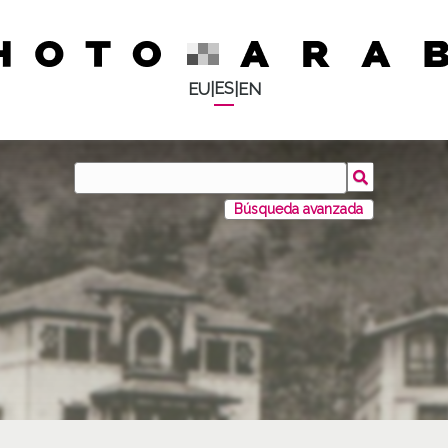
ES
EU
|
|
EN
Búsqueda avanzada