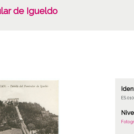
ular de Igueldo
Iden
ES.01
Nive
Fotogr