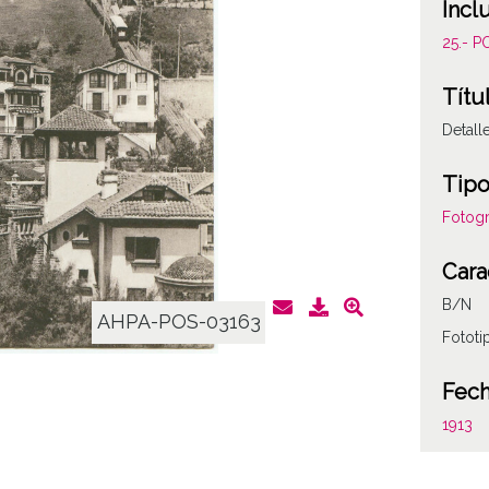
Incl
25.- 
Títu
Detall
Tipo
Fotogr
Cara
B/N
AHPA-POS-03163
Fototi
Fec
1913
Auto