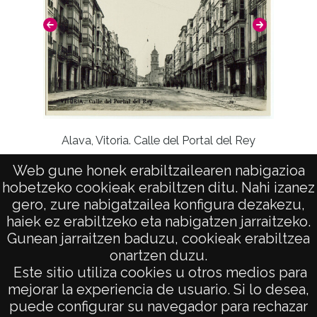
Pa
Alava, Vitoria. Calle del Portal del Rey
Web gune honek erabiltzailearen nabigazioa
hobetzeko cookieak erabiltzen ditu. Nahi izanez
gero, zure nabigatzailea konfigura dezakezu,
haiek ez erabiltzeko eta nabigatzen jarraitzeko.
Gunean jarraitzen baduzu, cookieak erabiltzea
onartzen duzu.
AVISO LEGAL
Este sitio utiliza cookies u otros medios para
POLÍTICA DE PRIVACIDAD
mejorar la experiencia de usuario. Si lo desea,
puede configurar su navegador para rechazar
ACCESIBILIDAD