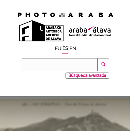
ES
EU
|
|
EN
Búsqueda avanzada