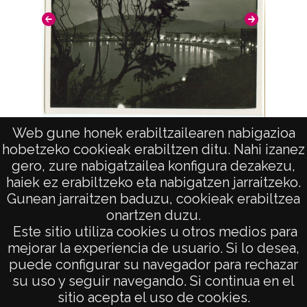
Web gune honek erabiltzailearen nabigazioa
Vistas de La playa en la ciudad de San
hobetzeko cookieak erabiltzen ditu. Nahi izanez
Sebastian. Guipuzcoa. (270)
gero, zure nabigatzailea konfigura dezakezu,
haiek ez erabiltzeko eta nabigatzen jarraitzeko.
Gunean jarraitzen baduzu, cookieak erabiltzea
onartzen duzu.
AVISO LEGAL
Este sitio utiliza cookies u otros medios para
POLÍTICA DE PRIVACIDAD
mejorar la experiencia de usuario. Si lo desea,
puede configurar su navegador para rechazar
ACCESIBILIDAD
su uso y seguir navegando. Si continua en el
ATENCIÓN CIUDADANA
sitio acepta el uso de cookies.