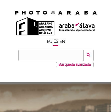
ES
EU
|
|
EN
Búsqueda avanzada