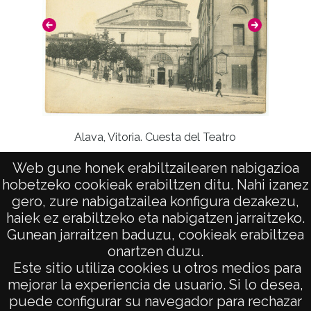
Alava, Vitoria. Cuesta del Teatro
Vista d
Web gune honek erabiltzailearen nabigazioa
hobetzeko cookieak erabiltzen ditu. Nahi izanez
gero, zure nabigatzailea konfigura dezakezu,
haiek ez erabiltzeko eta nabigatzen jarraitzeko.
Gunean jarraitzen baduzu, cookieak erabiltzea
onartzen duzu.
AVISO LEGAL
Este sitio utiliza cookies u otros medios para
POLÍTICA DE PRIVACIDAD
mejorar la experiencia de usuario. Si lo desea,
puede configurar su navegador para rechazar
ACCESIBILIDAD