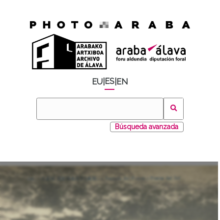
ES
EU
|
|
EN
Búsqueda avanzada