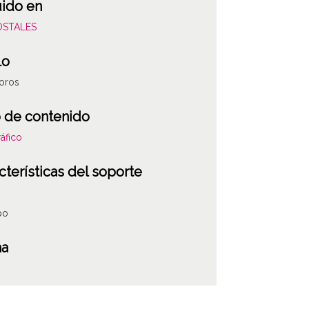
uido en
POSTALES
lo
toros
 de contenido
áfico
cterísticas del soporte
po
ha
r