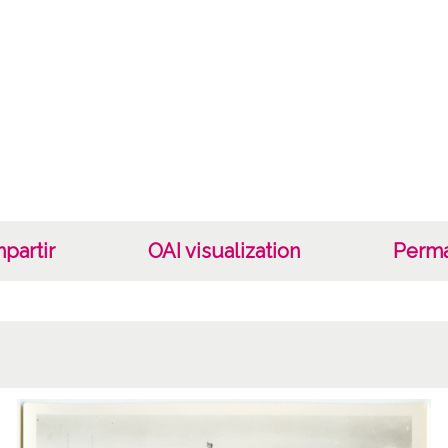
LL
Not
Guipúz
1 Foto
fotome
)
Lice
partir
OAI visualization
Perma
CC BY