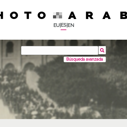
ES
EU
|
|
EN
Búsqueda avanzada