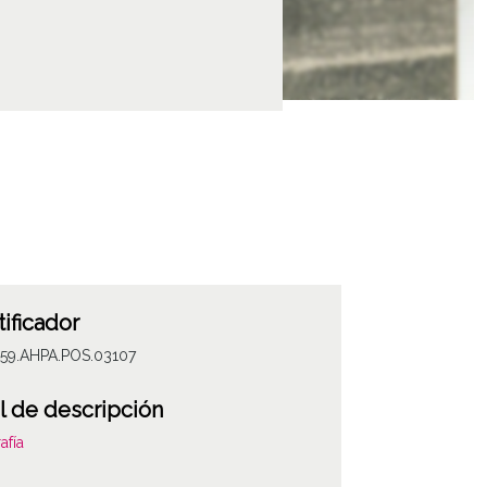
tificador
059.AHPA.POS.03107
l de descripción
afía