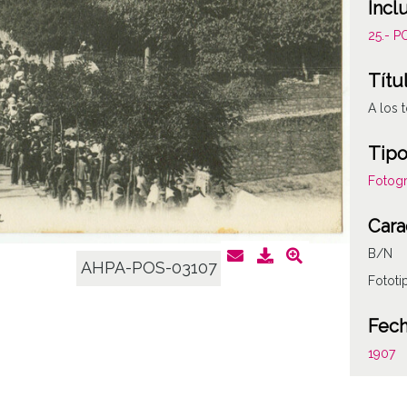
Incl
25.- 
Títu
A los 
Tipo
Fotogr
Cara
B/N
AHPA-POS-03107
Fototi
Fec
1907
Auto