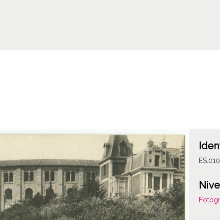
Iden
ES.01
Nive
Fotogr