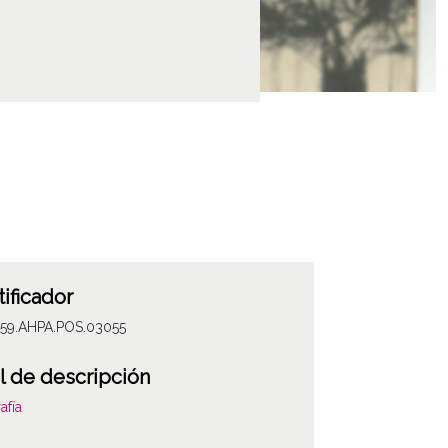
tificador
059.AHPA.POS.03055
l de descripción
afía