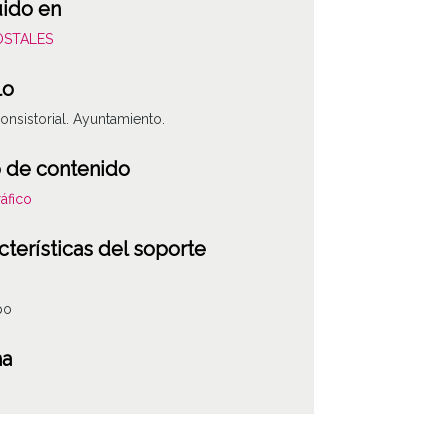
uido en
POSTALES
lo
onsistorial. Ayuntamiento.
 de contenido
áfico
cterísticas del soporte
po
ha
as