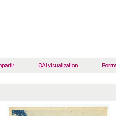
Ayunta
Sebast
1 Foto
fotome
)
Lice
CC BY
partir
OAI visualization
Perma