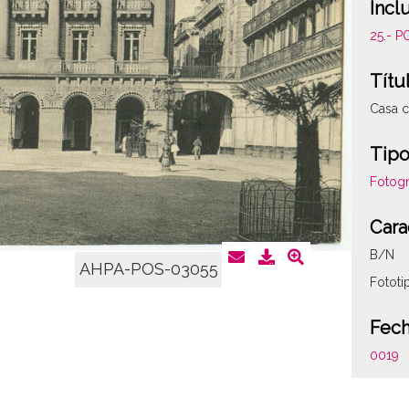
Incl
25.- 
Títu
Casa c
Tipo
Fotogr
Cara
B/N
AHPA-POS-03055
Fototi
Fec
0019
Not