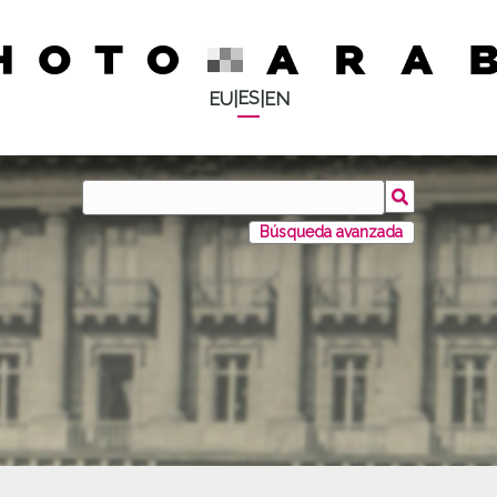
ES
EU
|
|
EN
Búsqueda avanzada