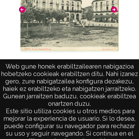
Vista 
Fuente del General Elorza
Web gune honek erabiltzailearen nabigazioa
hobetzeko cookieak erabiltzen ditu. Nahi izanez
gero, zure nabigatzailea konfigura dezakezu,
haiek ez erabiltzeko eta nabigatzen jarraitzeko.
Gunean jarraitzen baduzu, cookieak erabiltzea
onartzen duzu.
AVISO LEGAL
Este sitio utiliza cookies u otros medios para
POLÍTICA DE PRIVACIDAD
mejorar la experiencia de usuario. Si lo desea,
puede configurar su navegador para rechazar
ACCESIBILIDAD
su uso y seguir navegando. Si continua en el
ATENCIÓN CIUDADANA