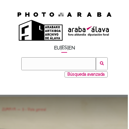
ES
EU
|
|
EN
Búsqueda avanzada