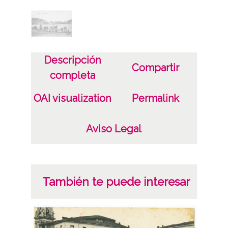
1912
Autor
Cliche Mayor
Descripción
Compartir
completa
Notas
Cliche Mayor; Guipúzcoa ; José María
OAI visualization
Permalink
Olaizola; Zumaia
1 Fotografía(s) Tarjeta Postal Papel (colotipo)
Aviso Legal
Licencia de las imágenes
CC BY-NC-SA 4.0
También te puede interesar