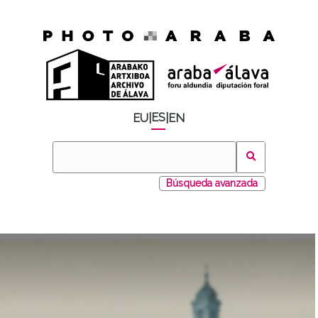
ES
EU
|
|
EN
Búsqueda avanzada