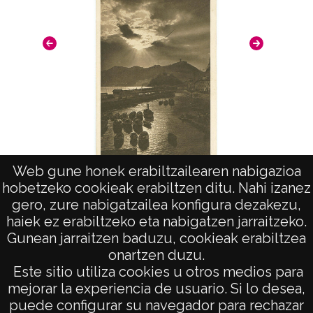
CC BY-NC-SA 4.0
Vis
Web gune honek erabiltzailearen nabigazioa
hobetzeko cookieak erabiltzen ditu. Nahi izanez
San Sebastian.
gero, zure nabigatzailea konfigura dezakezu,
haiek ez erabiltzeko eta nabigatzen jarraitzeko.
Gunean jarraitzen baduzu, cookieak erabiltzea
onartzen duzu.
AVISO LEGAL
Este sitio utiliza cookies u otros medios para
POLÍTICA DE PRIVACIDAD
mejorar la experiencia de usuario. Si lo desea,
puede configurar su navegador para rechazar
ACCESIBILIDAD