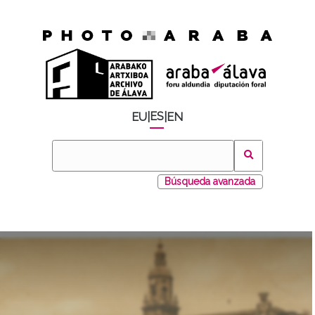
ES
EU
|
|
EN
Búsqueda avanzada