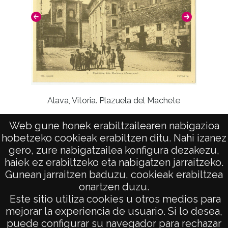
CC BY-NC-SA 4.0
Al
Alava, Vitoria. Plazuela del Machete
Web gune honek erabiltzailearen nabigazioa
hobetzeko cookieak erabiltzen ditu. Nahi izanez
gero, zure nabigatzailea konfigura dezakezu,
haiek ez erabiltzeko eta nabigatzen jarraitzeko.
Gunean jarraitzen baduzu, cookieak erabiltzea
onartzen duzu.
AVISO LEGAL
Este sitio utiliza cookies u otros medios para
POLÍTICA DE PRIVACIDAD
mejorar la experiencia de usuario. Si lo desea,
puede configurar su navegador para rechazar
ACCESIBILIDAD