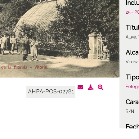
Incl
25.- 
Títu
Alava,
Alca
Vitori
Tipo
Fotogr
AHPA-POS-02781
Cara
B/N
Fec
1818