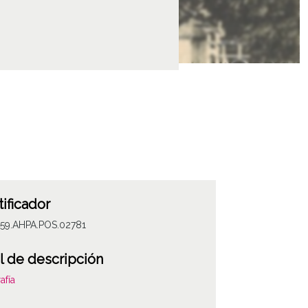
tificador
059.AHPA.POS.02781
l de descripción
afía