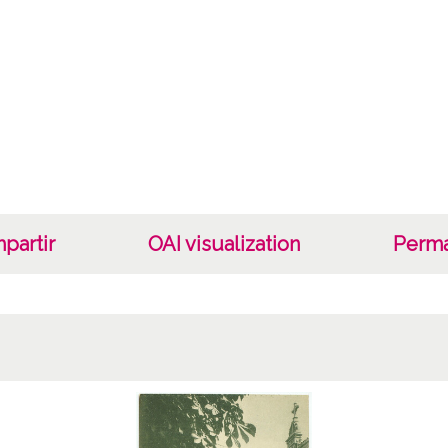
Lug
Vitori
Auto
Edició
Not
Invern
partir
OAI visualization
Perma
(Araba
1 Fotog
Lice
CC BY