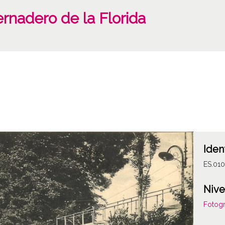
vernadero de la Florida
Iden
ES.01
Nive
Fotogr