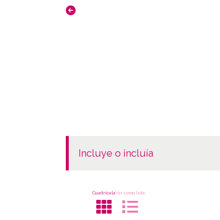
incluye o incluía
Cuadrícula
Ver como lista