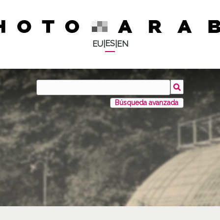
ES
EU
|
|
EN
Búsqueda avanzada