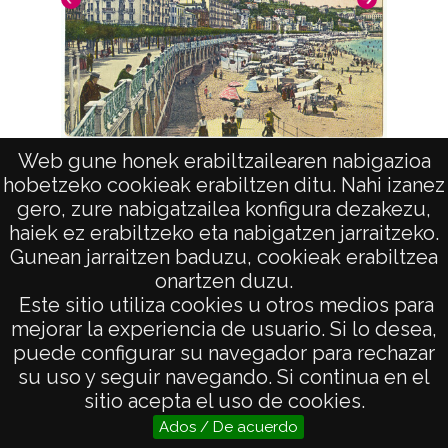
Web gune honek erabiltzailearen nabigazioa
As
Hoteles y bajada a la playa.
hobetzeko cookieak erabiltzen ditu. Nahi izanez
gero, zure nabigatzailea konfigura dezakezu,
haiek ez erabiltzeko eta nabigatzen jarraitzeko.
Gunean jarraitzen baduzu, cookieak erabiltzea
onartzen duzu.
AVISO LEGAL
Este sitio utiliza cookies u otros medios para
POLÍTICA DE PRIVACIDAD
mejorar la experiencia de usuario. Si lo desea,
puede configurar su navegador para rechazar
ACCESIBILIDAD
su uso y seguir navegando. Si continua en el
ATENCIÓN CIUDADANA
sitio acepta el uso de cookies.
Ados / De acuerdo