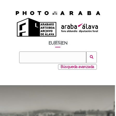
ES
EU
|
|
EN
Búsqueda avanzada