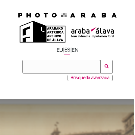
ES
EU
|
|
EN
Búsqueda avanzada