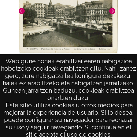
Web gune honek erabiltzailearen nabigazioa
10 - Bilbao. Puente de la Victoria y Arenal
hobetzeko cookieak erabiltzen ditu. Nahi izanez
gero, zure nabigatzailea konfigura dezakezu,
haiek ez erabiltzeko eta nabigatzen jarraitzeko.
Gunean jarraitzen baduzu, cookieak erabiltzea
onartzen duzu.
AVISO LEGAL
Este sitio utiliza cookies u otros medios para
POLÍTICA DE PRIVACIDAD
mejorar la experiencia de usuario. Si lo desea,
puede configurar su navegador para rechazar
ACCESIBILIDAD
su uso y seguir navegando. Si continua en el
ATENCIÓN CIUDADANA
sitio acepta el uso de cookies.