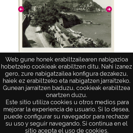
Web gune honek erabiltzailearen nabigazioa
Bayonn
Vistas panorámicas de San Sebastian.
hobetzeko cookieak erabiltzen ditu. Nahi izanez
Palacio Real y Monte Igueldo
gero, zure nabigatzailea konfigura dezakezu,
haiek ez erabiltzeko eta nabigatzen jarraitzeko.
Gunean jarraitzen baduzu, cookieak erabiltzea
onartzen duzu.
AVISO LEGAL
Este sitio utiliza cookies u otros medios para
POLÍTICA DE PRIVACIDAD
mejorar la experiencia de usuario. Si lo desea,
puede configurar su navegador para rechazar
ACCESIBILIDAD
su uso y seguir navegando. Si continua en el
ATENCIÓN CIUDADANA
sitio acepta el uso de cookies.