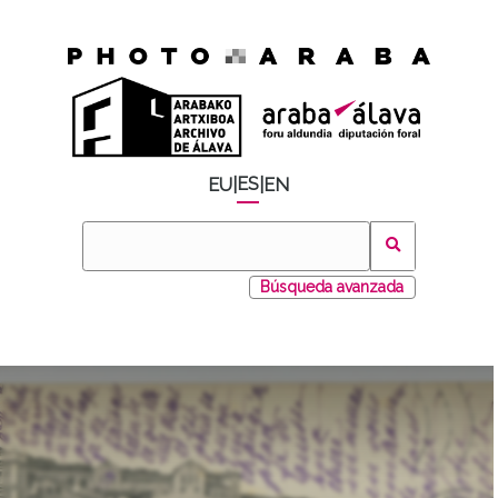
ES
EU
|
|
EN
Búsqueda avanzada