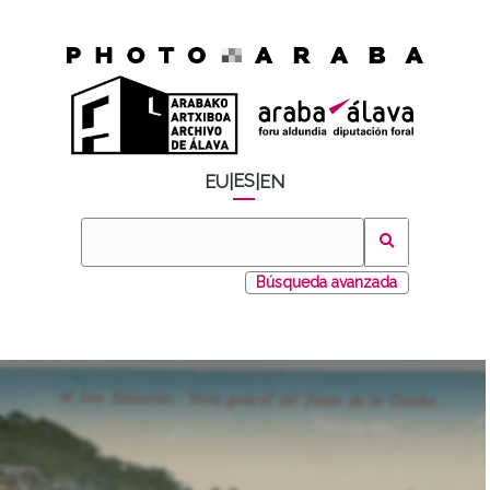
ES
EU
|
|
EN
Búsqueda avanzada