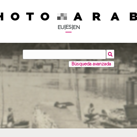
ES
EU
|
|
EN
Búsqueda avanzada