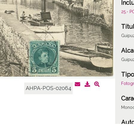
Incl
25.- 
Títu
Guipuz
Alca
Guipuz
Tipo
Fotogr
AHPA-POS-02064
Cara
Mono
Auto
E. J. G