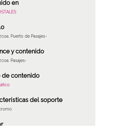
uido en
POSTALES
lo
coa. Puerto de Pasajes-
nce y contenido
coa. Pasajes-
 de contenido
áfico
cterísticas del soporte
cromo
r
. Paris- Irun.