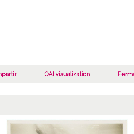
Not
E. J. C
Pasaje
1 Foto
Lice
CC BY
partir
OAI visualization
Perma