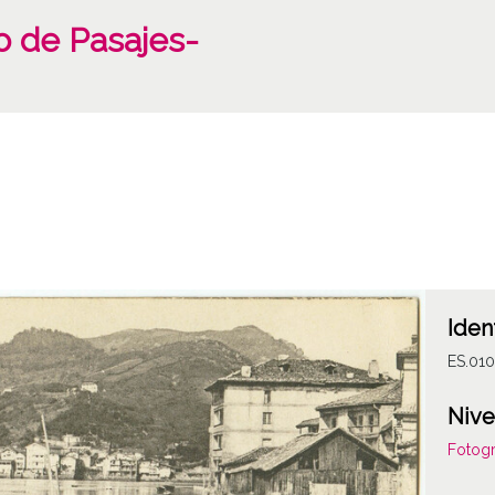
o de Pasajes-
Iden
ES.01
Nive
Fotogr