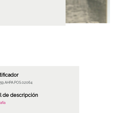
tificador
059.AHPA.POS.02064
l de descripción
afía