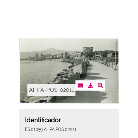
AHPA-POS-02011
Identificador
ES.01059.AHPA.POS.02011