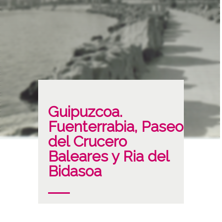
Guipuzcoa.
Fuenterrabia, Paseo
del Crucero
Baleares y Ria del
Bidasoa