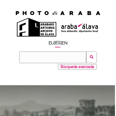
ES
EU
|
|
EN
Búsqueda avanzada