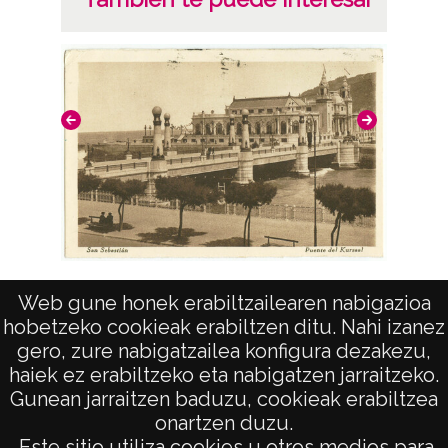
San Seb
San Sebastian. Puente del Kursal
Web gune honek erabiltzailearen nabigazioa
hobetzeko cookieak erabiltzen ditu. Nahi izanez
gero, zure nabigatzailea konfigura dezakezu,
haiek ez erabiltzeko eta nabigatzen jarraitzeko.
Gunean jarraitzen baduzu, cookieak erabiltzea
onartzen duzu.
AVISO LEGAL
Este sitio utiliza cookies u otros medios para