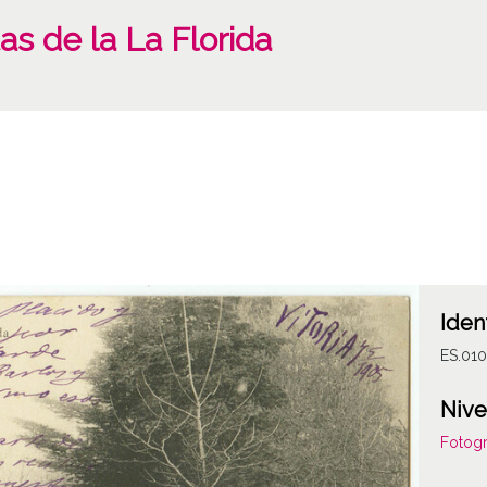
tas de la La Florida
Iden
ES.01
Nive
Fotogr