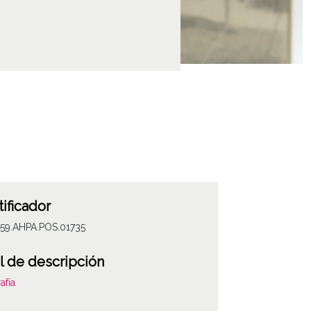
tificador
059.AHPA.POS.01735
l de descripción
afía