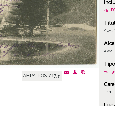
Incl
25.- 
Títu
Alava, 
Alca
Álava, 
Tipo
Fotogr
AHPA-POS-01735
Cara
B/N
Lug
Vitori