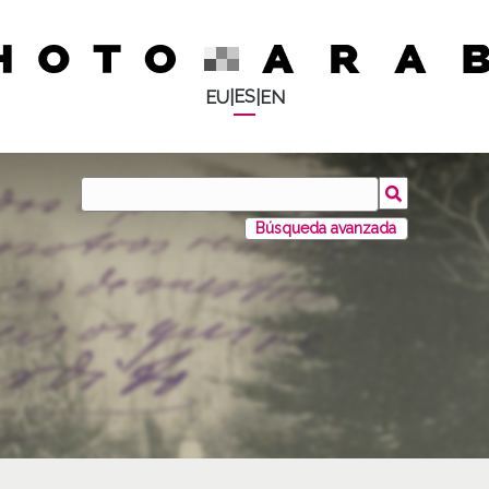
ES
EU
|
|
EN
Búsqueda avanzada