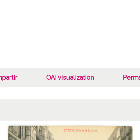
Auto
Larraña
Not
La Flo
Pio Lu
1 Fotog
partir
OAI visualization
Perma
Lice
CC BY