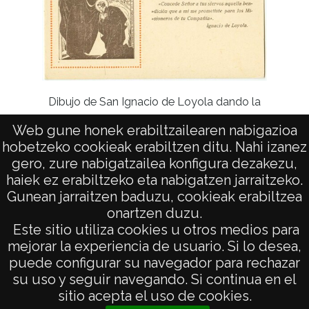
Vis
Dibujo de San Ignacio de Loyola dando la
bendición.
Web gune honek erabiltzailearen nabigazioa
hobetzeko cookieak erabiltzen ditu. Nahi izanez
gero, zure nabigatzailea konfigura dezakezu,
haiek ez erabiltzeko eta nabigatzen jarraitzeko.
Gunean jarraitzen baduzu, cookieak erabiltzea
onartzen duzu.
AVISO LEGAL
Este sitio utiliza cookies u otros medios para
POLÍTICA DE PRIVACIDAD
mejorar la experiencia de usuario. Si lo desea,
puede configurar su navegador para rechazar
ACCESIBILIDAD
su uso y seguir navegando. Si continua en el
ATENCIÓN CIUDADANA
sitio acepta el uso de cookies.