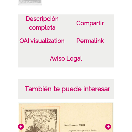
Gabinete Civil de Sevilla. Archivo
Fotografico
Descripción
Compartir
Notas
completa
Archivo fotográfico Gabinete Civil; Cañete
OAI visualization
Permalink
de las Torres; Edición: Subdelegación
provincial del Estado para Prensa y
Aviso Legal
Propaganda
31 Fotografía(s) Tarjeta Postal Papel (con
marco blanco)
También te puede interesar
Licencia de las imágenes
CC BY-NC-SA 4.0