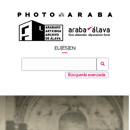
ES
EU
|
|
EN
Búsqueda avanzada